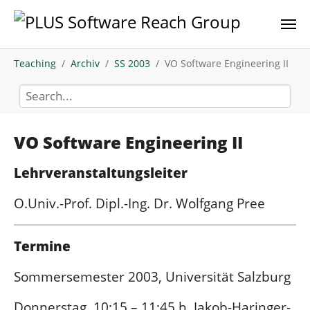
Skip to main content
You are here:
Teaching
Archiv
SS 2003
VO Software Engineering II
VO Software Engineering II
Lehrveranstaltungsleiter
O.Univ.-Prof. Dipl.-Ing. Dr. Wolfgang Pree
Termine
Sommersemester 2003, Universität Salzburg
Donnerstag, 10:15 – 11:45 h, Jakob-Haringer-