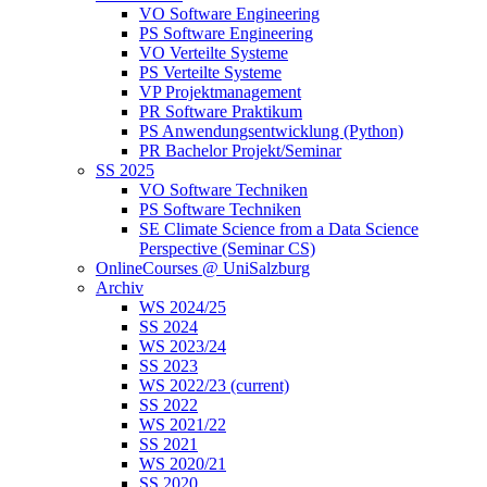
VO Software Engineering
PS Software Engineering
VO Verteilte Systeme
PS Verteilte Systeme
VP Projektmanagement
PR Software Praktikum
PS Anwendungsentwicklung (Python)
PR Bachelor Projekt/Seminar
SS 2025
VO Software Techniken
PS Software Techniken
SE Climate Science from a Data Science
Perspective (Seminar CS)
OnlineCourses @ UniSalzburg
Archiv
WS 2024/25
SS 2024
WS 2023/24
SS 2023
WS 2022/23
(current)
SS 2022
WS 2021/22
SS 2021
WS 2020/21
SS 2020