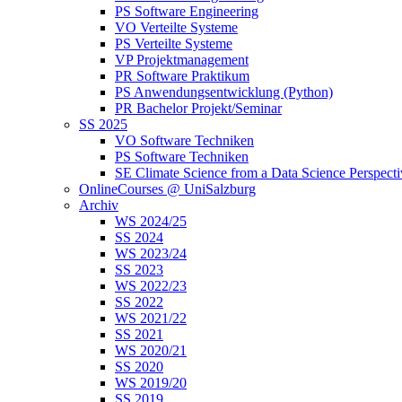
PS Software Engineering
VO Verteilte Systeme
PS Verteilte Systeme
VP Projektmanagement
PR Software Praktikum
PS Anwendungsentwicklung (Python)
PR Bachelor Projekt/Seminar
SS 2025
VO Software Techniken
PS Software Techniken
SE Climate Science from a Data Science Perspect
OnlineCourses @ UniSalzburg
Archiv
WS 2024/25
SS 2024
WS 2023/24
SS 2023
WS 2022/23
SS 2022
WS 2021/22
SS 2021
WS 2020/21
SS 2020
WS 2019/20
SS 2019