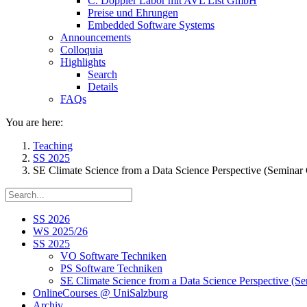
C. Doppler Labor mit AVL List GmbH
Preise und Ehrungen
Embedded Software Systems
Announcements
Colloquia
Highlights
Search
Details
FAQs
You are here:
Teaching
SS 2025
SE Climate Science from a Data Science Perspective (Seminar
SS 2026
WS 2025/26
SS 2025
VO Software Techniken
PS Software Techniken
SE Climate Science from a Data Science Perspective (S
OnlineCourses @ UniSalzburg
Archiv