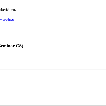
nberichten.
y products
(Seminar CS)