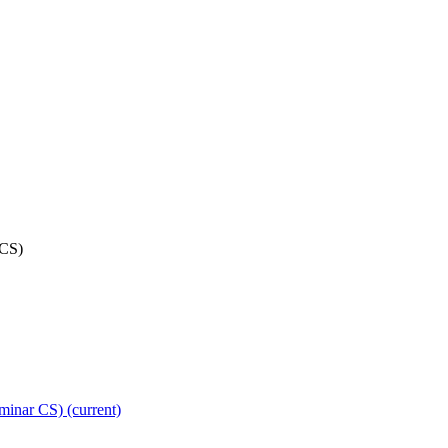
 CS)
eminar CS)
(current)