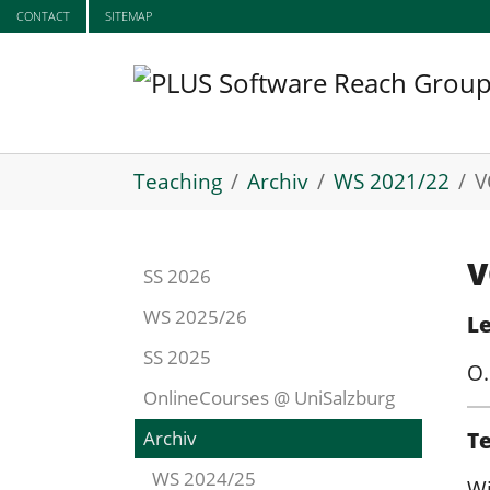
Skip to main content
CONTACT
SITEMAP
You are here:
Teaching
Archiv
WS 2021/22
V
V
SS 2026
WS 2025/26
Le
SS 2025
O.
OnlineCourses @ UniSalzburg
Archiv
T
WS 2024/25
Wi