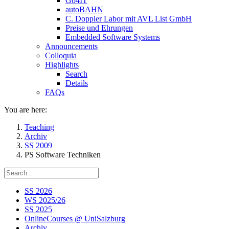
Go4IT
autoBAHN
C. Doppler Labor mit AVL List GmbH
Preise und Ehrungen
Embedded Software Systems
Announcements
Colloquia
Highlights
Search
Details
FAQs
You are here:
Teaching
Archiv
SS 2009
PS Software Techniken
SS 2026
WS 2025/26
SS 2025
OnlineCourses @ UniSalzburg
Archiv