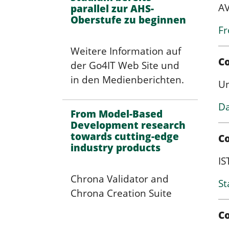
AV
parallel zur AHS-
Oberstufe zu beginnen
Fr
Weitere Information auf
Co
der Go4IT Web Site und
in den Medienberichten.
Un
Da
From Model-Based
Development research
towards cutting-edge
C
industry products
IS
Chrona Validator and
St
Chrona Creation Suite
C