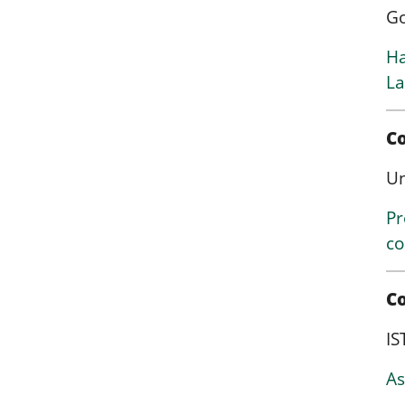
Go
Ha
L
C
Un
Pr
co
Co
IS
As