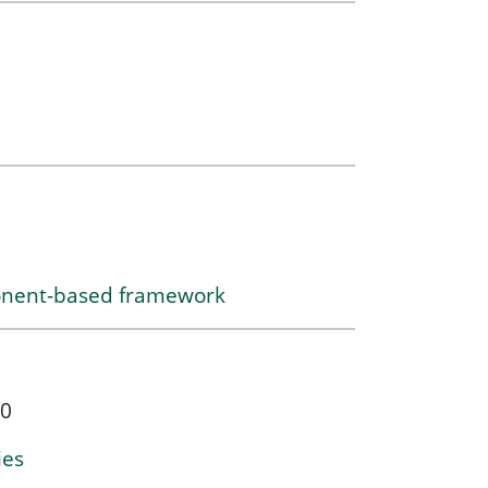
ponent-based framework
00
ies