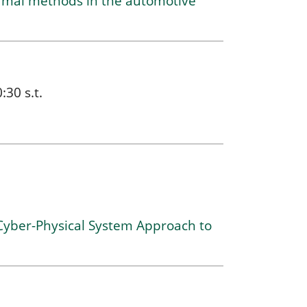
ormal methods in the automotive
30 s.t.
Cyber-Physical System Approach to