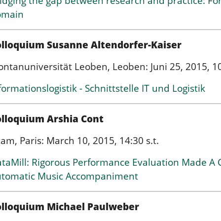
idging the gap between research and practice: F
omain
olloquium Susanne Altendorfer-Kaiser
ntanuniversität Leoben, Leoben: Juni 25, 2015, 10:
formationslogistik - Schnittstelle IT und Logistik
lloquium Arshia Cont
cam, Paris: March 10, 2015, 14:30 s.t.
taMill: Rigorous Performance Evaluation Made A 
tomatic Music Accompaniment
olloquium Michael Paulweber