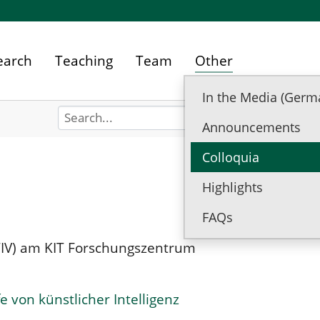
earch
Teaching
Team
Other
In the Media (Germ
Announcements
(current)
Colloquia
Highlights
FAQs
ITIV) am KIT Forschungszentrum
von künstlicher Intelligenz