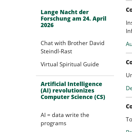
Co
Lange Nacht der
Forschung am 24. April
In
2026
In
Chat with Brother David
Au
Steindl-Rast
C
Virtual Spiritual Guide
Un
Artificial Intelligence
De
(AI) revolutionizes
Computer Science (CS)
C
AI = data write the
To
programs