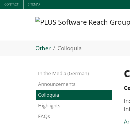
Skip to main content
CONTACT
SITEMAP
You are here:
Other
Colloquia
C
In the Media (German)
Announcements
C
(current)
Colloquia
In
Highlights
In
FAQs
An