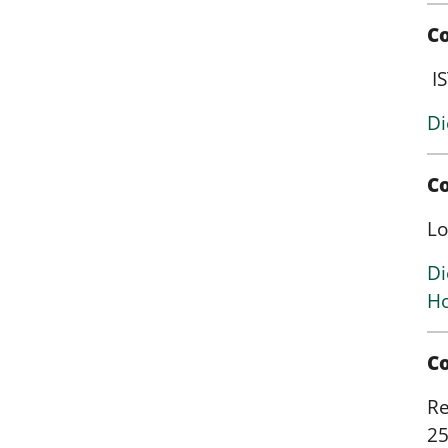
Co
IS
Di
C
Lo
Di
Ho
C
Re
25