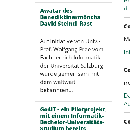
Br
d
Awatar des
Benediktinermönchs
David Steindl-Rast
C
Mo
Auf Initiative von Univ.-
Prof. Wolfgang Pree vom
In
Fachbereich Informatik
der Universität Salzburg
Co
wurde gemeinsam mit
dem weltweit
ir
bekannten…
Da
Au
Go4IT - ein Pilotprojekt,
mit einem Informatik-
C
Bachelor-Universitäts-
Studium bereits